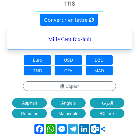
Convertir en lettre
Mille Cent Dix-huit
Euro
USD
DZD
TND
CFA
MAD
Copier
Asphalt
Anglais
العربية
Romains
Majuscule
Lire
Facebook
WhatsApp
Messenger
Telegram
LinkedIn
Outlook.com