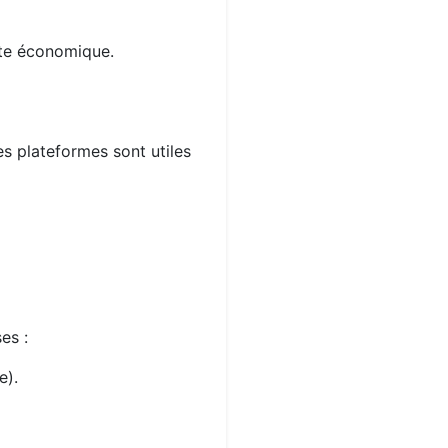
xte économique.
es plateformes sont utiles
es :
e).