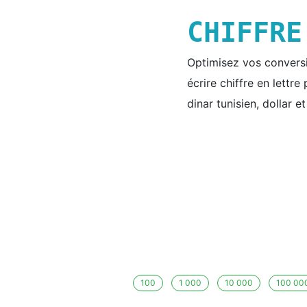
CHIFFR
Optimisez vos conversio
écrire chiffre en lettr
dinar tunisien, dollar e
100
1 000
10 000
100 00