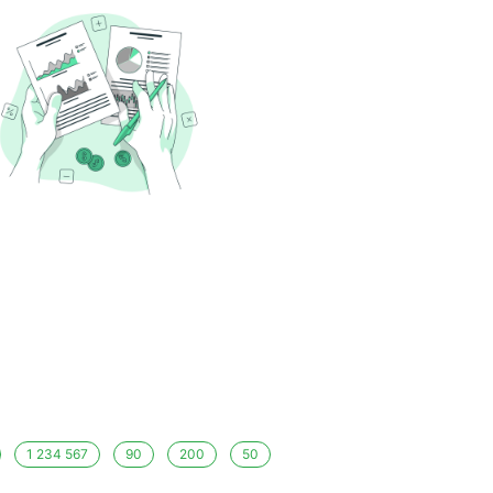
1 234 567
90
200
50