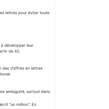
s lettres pour éviter toute
s à développer leur
rtir de 42.
 des chiffres en lettres
ional.
oute ambiguïté, surtout dans
crit "un million". En