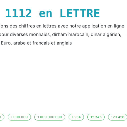
E
1112
en LETTRE
ns des chiffres en lettres avec notre application en ligne
e pour diverses monnaies, dirham marocain, dinar algérien,
t Euro. arabe et francais et anglais
0
1 000 000
1 000 000 000
1 234
12 345
123 456