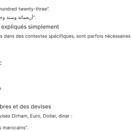
hundred twenty-three".
En arabe : 456 → "أربعمائة وستة وخمسون".
s expliqués simplement
sés dans des contextes spécifiques, sont parfois nécessaire
C
L
D
bres et des devises
ses Dirham, Euro, Dollar, dinar :
 marocains".