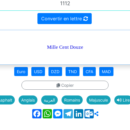
Convertir en lettre
Mille Cent Douze
Euro
USD
DZD
TND
CFA
MAD
Copier
sphalt
Anglais
العربية
Romains
Majuscule
Lire
Facebook
WhatsApp
Messenger
Telegram
LinkedIn
Outlook.com