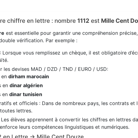
ire chiffre en lettre : nombre
1112
est
Mille Cent D
re
est essentielle pour garantir une compréhension précise
ouble vérification. Par exemple :
: Lorsque vous remplissez un chèque, il est obligatoire d’écr
ïté.
ir les devises MAD / DZD / TND / EURO / USD:
s en
dirham marocain
es en
dinar algérien
es en
dinar tunisien
tifs et officiels : Dans de nombreux pays, les contrats et 
 toutes lettres.
: Les élèves apprennent à convertir les chiffres en lettres 
renforce leurs compétences linguistiques et numériques.
12 en Lettre → Mille Cent Douze