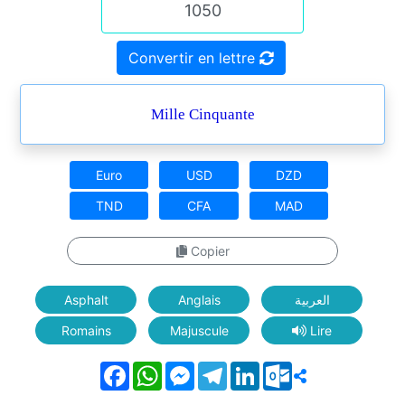
Convertir en lettre
Mille Cinquante
Euro
USD
DZD
TND
CFA
MAD
Copier
Asphalt
Anglais
العربية
Romains
Majuscule
Lire
Facebook
WhatsApp
Messenger
Telegram
LinkedIn
Outlook.com