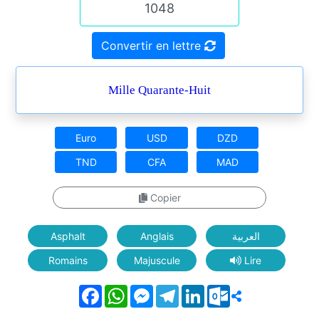
Convertir en lettre
Mille Quarante-Huit
Euro
USD
DZD
TND
CFA
MAD
Copier
Asphalt
Anglais
العربية
Romains
Majuscule
Lire
Facebook
WhatsApp
Messenger
Telegram
LinkedIn
Outlook.com