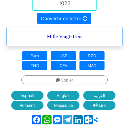
Convertir en lettre
Mille Vingt-Trois
Euro
USD
DZD
TND
CFA
MAD
Copier
Asphalt
Anglais
العربية
Romains
Majuscule
Lire
Facebook
WhatsApp
Messenger
Telegram
LinkedIn
Outlook.com