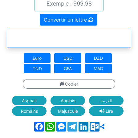
Convertir en lettre
Euro
USD
DZD
TND
CFA
MAD
Copier
Asphalt
Anglais
العربية
Romains
Majuscule
Lire
Facebook
WhatsApp
Messenger
Telegram
LinkedIn
Outlook.com